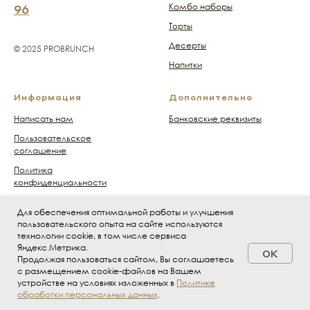
96
Комбо наборы
Торты
Десерты
© 2025 PROBRUNCH
Напитки
Информация
Дополнительно
Написать нам
Банковские реквизиты
Пользовательское
соглашение
Политика
конфиденциальности
Публичная оферта
Для обеспечения оптимальной работы и улучшения
Политика Cookies
пользовательского опыта на сайте используются
технологии cookie, в том числе сервиса
Яндекс.Метрика.
OK
Продолжая пользоваться сайтом, Вы соглашаетесь
с размещением cookie-файлов на Вашем
устройстве на условиях изложенных в
Политике
обработки персональных данных
.