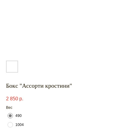
Бокс "Ассорти кростини"
2 850
р.
Вес
490
1004