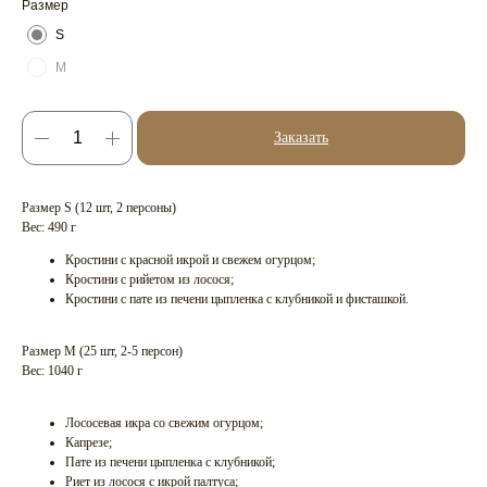
Размер
S
M
Заказать
Размер S (12 шт, 2 персоны)
Вес: 490 г
Кростини с красной икрой и свежем огурцом;
Кростини с рийетом из лосося;
Кростини с пате из печени цыпленка с клубникой и фисташкой.
Размер М (25 шт, 2-5 персон)
Вес: 1040 г
Лососевая икра со свежим огурцом;
Капрезе;
Пате из печени цыпленка с клубникой;
Риет из лосося с икрой палтуса;