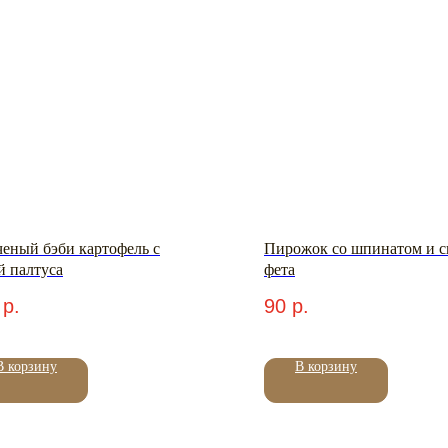
ченый бэби картофель с
Пирожок со шпинатом и 
й палтуса
фета
р.
90
р.
В корзину
В корзину