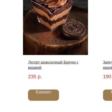
Десерт шоколадный Брауни с
Запе
вишней
икро
235
р.
190
В корзину