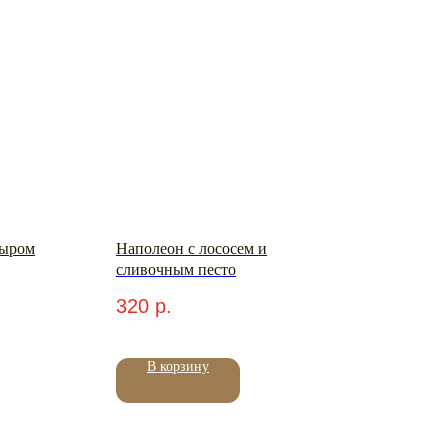
сыром
Наполеон с лососем и
сливочным песто
320
р.
В корзину